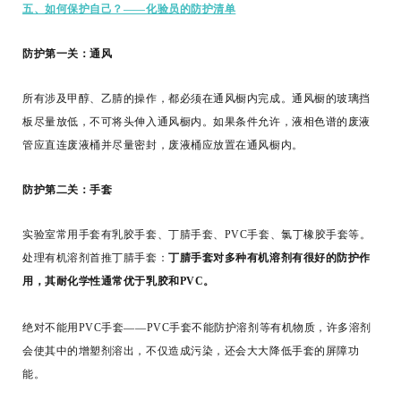
五、如何保护自己？——化验员的防护清单
防护第一关：通风
所有涉及甲醇、乙腈的操作，都必须在通风橱内完成。通风橱的玻璃挡
板尽量放低，不可将头伸入通风橱内。如果条件允许，液相色谱的废液
管应直连废液桶并尽量密封，废液桶应放置在通风橱内。
防护第二关：手套
实验室常用手套有乳胶手套、
丁腈手套
、PVC手套、氯丁橡胶手套等。
处理有机溶剂首推丁腈手套：
丁腈手套对多种有机溶剂有很好的防护作
用，其耐化学性通常优于乳胶和PVC。
绝对不能用PVC手套——PVC手套不能防护溶剂等有机物质，许多溶剂
会使其中的增塑剂溶出，不仅造成污染，还会大大降低手套的屏障功
能。