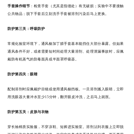
手套操作细节
：检查手套（尤其是指缝处）有无破损；实验中不要接触
公共物品；脱下手套后立刻洗手手套被溶剂污染后马上更换。
防护第三关：呼吸防护
常规化验室环境下，通风橱加丁腈手套基本能挡住大部分暴露。但如果
通风条件不好，或者需要短时间处理大量溶剂、处理泄漏事故时，应佩
戴防有机蒸气的防毒面具或半面罩呼吸器。
防护第四关：眼睛
配制溶剂时应佩戴护目镜或使用通风橱挡板。一旦溶剂溅入眼睛，立即
用洗眼器大量冲水至少15分钟，翻开眼皮冲洗，之后马上就医。
防护第五关：皮肤与衣物
穿长袖棉质实验服，不穿凉鞋、短裤进实验室。溶剂沾到衣服上立即脱