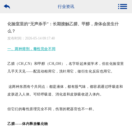
行业资讯
化验室里的“无声杀手”：长期接触乙腈、甲醇，身体会发生什
么？
发布时间：2026-05-14 09:17:40
一、两种溶剂，毒性完全不同
乙腈（CH₃CN）和甲醇（CH₃OH），名字听起来挺学术，但在化验室里
几乎天天见——配流动相用它，洗针用它，做衍生化反应也用它。
这两种东西有个共同点：都是液体，都有股气味，都容易通过呼吸道和
皮肤进入人体。可经呼吸道、消化道和皮肤吸收进入体内。
但它们的毒性原理完全不同，伤害的靶器官也不一样。
乙腈——体内释放氰化物