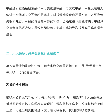
甲醇经肝脏酒精脱氢酶作用，先变成甲醛，再变成甲酸。甲酸无法被人
体进一步代谢，会逐渐积累起来，对视觉神经造成严重伤害，甚至导致
失明和死亡。甲醛的毒性是甲醇的33倍，会迅速破坏细胞结构；甲酸则
会抑制细胞呼吸链，导致组织缺氧，尤其对视神经和视网膜的伤害最为
显著。
二、天天接触，身体会发生什么改变？
单次大量接触是急性中毒，但大多数化验员更担心的，是“天天摸一点、
每天吸一点”的慢性伤害。
乙腈的慢性影响
猫吸入乙腈蒸气7mg/m³，每天4小时，共6个月，在染毒1个月后条件反
射就开始被破坏，病理检查发现肝、肾和肺都有病变。长期超标准接触
乙腈，可能出现周围神经病变，氰化物蓄积干扰细胞呼吸链功能。