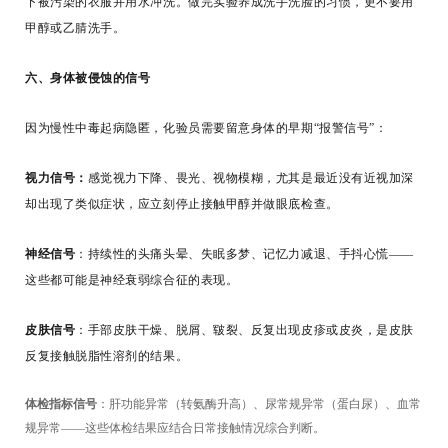
下被污染的衣服并用水冲洗。做完实验养成洗手洗脸的习惯，更不要用
甲醇或乙腈洗手。
六、身体被侵蚀的信号
因为慢性中毒起病隐匿，化验员需要留意身体的早期“报警信号”：
视力信号：
感觉视力下降、畏光、视物模糊，尤其是最近没有近视加深
却出现了类似症状，应立刻停止接触甲醇并做眼底检查。
神经信号
：持续性的头痛头晕、失眠多梦、记忆力减退、手抖心慌——
这些都可能是神经衰弱综合征的表现。
皮肤信号
：手部皮肤干燥、脱屑、皲裂、反复出现皮疹或皮炎，是皮肤
反复接触脱脂性溶剂的结果。
体检指标信号
：肝功能异常（转氨酶升高）、尿常规异常（蛋白尿）、血常
规异常——这些体检结果应结合日常接触情况综合判断。