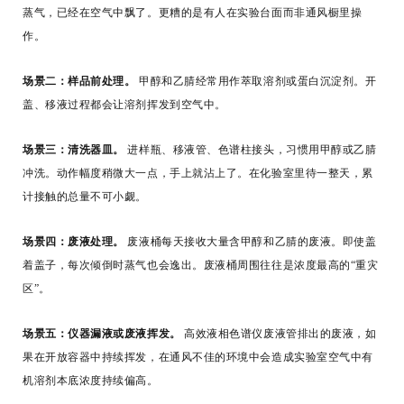
蒸气，已经在空气中飘了。更糟的是有人在实验台面而非通风橱里操
作。
场景二：样品前处理。
甲醇和乙腈经常用作萃取溶剂或蛋白沉淀剂。开
盖、移液过程都会让溶剂挥发到空气中。
场景三：清洗器皿。
进样瓶、移液管、色谱柱接头，习惯用甲醇或乙腈
冲洗。动作幅度稍微大一点，手上就沾上了。在化验室里待一整天，累
计接触的总量不可小觑。
场景四：废液处理。
废液桶每天接收大量含甲醇和乙腈的废液。即使盖
着盖子，每次倾倒时蒸气也会逸出。废液桶周围往往是浓度最高的“重灾
区”。
场景五：仪器漏液或废液挥发。
高效液相色谱仪废液管排出的废液，如
果在开放容器中持续挥发，在通风不佳的环境中会造成实验室空气中有
机溶剂本底浓度持续偏高。