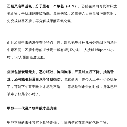
乙腈又名甲基氰，分子里有一个氰基（-CN）
。乙腈在体内可代谢释放
氰化物，干扰细胞呼吸功能。具体来说，乙腈进入人体后被肝脏代谢，
先变成羟基乙腈，再分解成甲醛和
氰化氢
。
而且乙腈中毒的发作有个特点：慢。跟氢氰酸那种几分钟就倒下的急性
中毒不同，乙腈中毒的潜伏期一般有4到12小时。人接触160ppm×4小
时，1/2人面部轻度充血。
症状包括衰弱无力、恶心呕吐、胸闷胸痛，严重时血压下降、抽搐昏
迷，还可能引起蛋白尿等肾脏损伤。
也就是说，你今天上午不小心吸多
了，可能下午甚至晚上才感到不适——等感觉到难受的时候，身体已经
被毒了好几个小时了。
甲醇——代谢产物甲酸才是真凶
甲醇本身的毒性其实不算特别强，可怕的是它在体内的代谢产物。