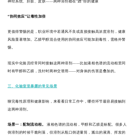
神经系统、肝脏、皮肤——两种溶剂都在“蹭”你的健康
“协同效应”让毒性加倍
更值得警惕的是，职业环境中若通风不良或直接接触高浓度溶剂，健康
风险显著增加。乙腈甲醇混合使用的协同效应可能加剧毒性，需格外警
惕。
现实中化验员经常同时接触这两种溶剂——比如液相色谱的流动相里同
时有甲醇和乙腈，洗针时两种交替用——对身体的伤害是叠加的。
三、化验室里暴露的常见场景
聊完毒性原理和健康影响，来看看日常工作中，哪些环节最容易接触到
这两种溶剂。
场景一：配制流动相。
液相色谱的流动相，甲醇和乙腈是标配。很多人
倒溶剂的时候干脆利落，但溶剂从瓶口倒进量筒，溅出的液滴、挥发的