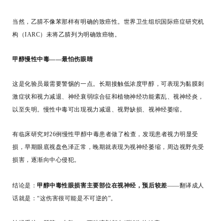
当然，乙腈不像苯那样有明确的致癌性。世界卫生组织国际癌症研究机
构（IARC）未将乙腈列为明确致癌物。
甲醇慢性中毒——最怕伤眼睛
这是化验员最需要警惕的一点。长期接触低浓度甲醇，可表现为黏膜刺
激症状和视力减退、神经衰弱综合征和植物神经功能紊乱、视神经炎，
以至失明。慢性中毒可出现视力减退、视野缺损、视神经萎缩。
有临床研究对26例慢性甲醇中毒患者做了检查，发现患者视力明显受
损，早期眼底视盘色泽正常，晚期就表现为视神经萎缩，周边视野先受
损害，逐渐向中心侵犯。
结论是：
甲醇中毒性眼损害主要部位在视神经，预后较差
——翻译成人
话就是：“这伤害很可能是不可逆的”。