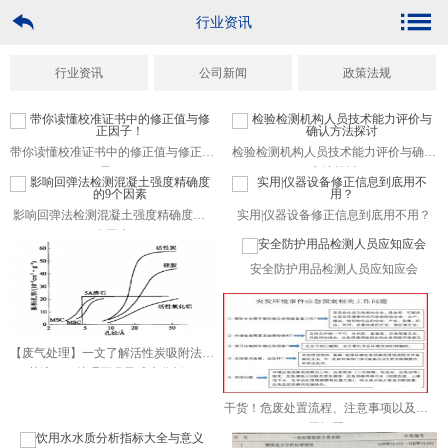
行业资讯
行业资讯
公司新闻
政策法规
带你读懂校准证书中的修正值与修正因
检验检测机构人员技术能力评价与确认
子！
方法探讨
影响回弹法检测混凝土强度精确度的9
实用|仪器设备修正信息到底用不用？
个因素
安全防护用品检测人员应知应会
【废气处理】一文了解活性炭吸附法工
艺流程、处理要求及成本分析！
干货！危废处置流程、注意事项以及费
用问题