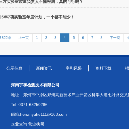
三方实验室质量负责人不懂检测，真的可行吗？
025年7项实验室年度计划，一个都不能少！
共822条
上一页
1
2
3
4
5
6
7
8
下一页
公示信息
新闻资讯
宇和风采
资料下载
招
河南宇和检测技术有限公司
地址：郑州市中原区郑州高新技术产业开发区科学大道七叶路交叉口M
Tel: 0371-63250286
邮箱:henanyuhe111@163.com
企业查询
营业执照