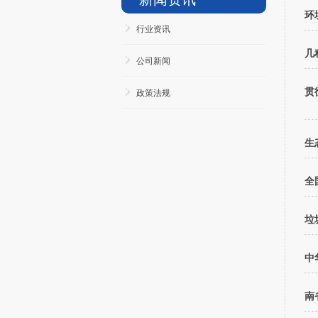
环
行业资讯
几
公司新闻
贯
政策法规
生
全
垃
中
南