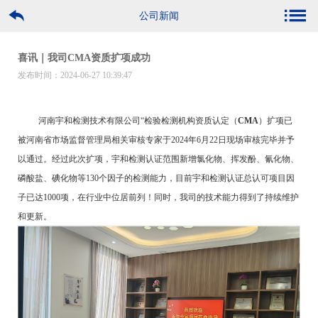
公司新闻
喜讯｜我司CMA资质扩项成功
发布时间：2024-06-27 10:39:47
河南宇和检测技术有限公司
“
检验检测机构资质认定
（
CMA
）
扩项已
被
河南省市场监督管理局相关审核专家
于
2024
年
6
月
22
日
现场审核完毕并予
以通过
。经过此次扩项，
宇和检测
认证范围新增氯化物
、挥发酚、氰化物、
磷酸盐、碘化物等
130
个
因子
的检测能力，目前
宇和检测
认证总认可项目
因
子
已达
1000
项，在行业中位居前列！同
时
，我司的技术能力得到了持续维护
和更新。